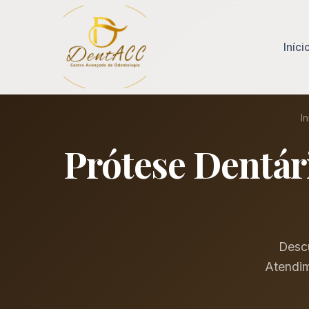
Iníci
In
Prótese Dentári
Descu
Atendim