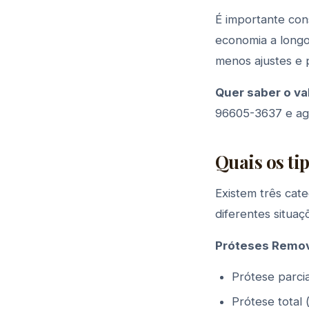
É importante con
economia a long
menos ajustes e 
Quer saber o va
96605-3637 e age
Quais os ti
Existem três cat
diferentes situaç
Próteses Remov
Prótese parci
Prótese total 