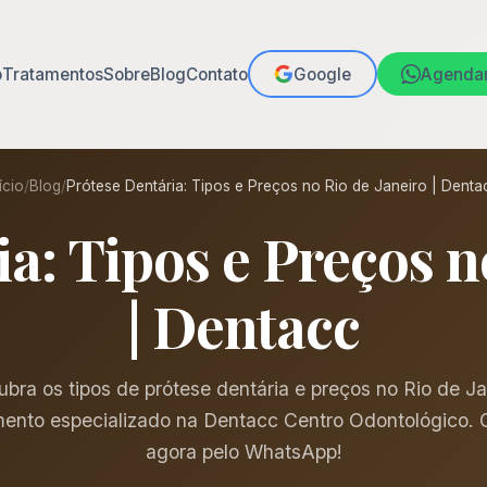
o
Tratamentos
Sobre
Blog
Contato
Google
Agenda
ício
/
Blog
/
Prótese Dentária: Tipos e Preços no Rio de Janeiro | Denta
a: Tipos e Preços n
| Dentacc
bra os tipos de prótese dentária e preços no Rio de Ja
ento especializado na Dentacc Centro Odontológico. 
agora pelo WhatsApp!