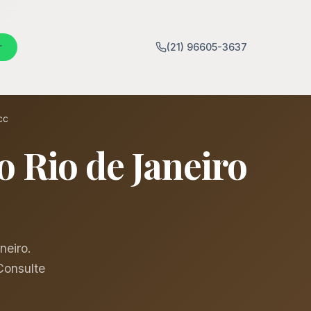
r
(21) 96605-3637
cc
o Rio de Janeiro
neiro.
Consulte