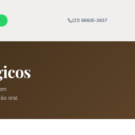
r
(21) 96605-3637
icos
 em
ão oral.