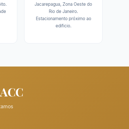
ito.
Jacarepagua, Zona Oeste do
dade
Rio de Janeiro.
Estacionamento próximo ao
edificio.
ntACC
stamos