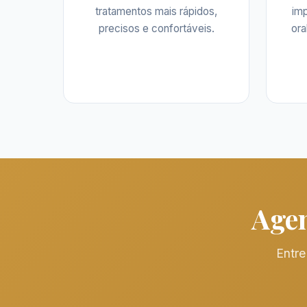
tratamentos mais rápidos,
imp
precisos e confortáveis.
ora
Agen
Entre