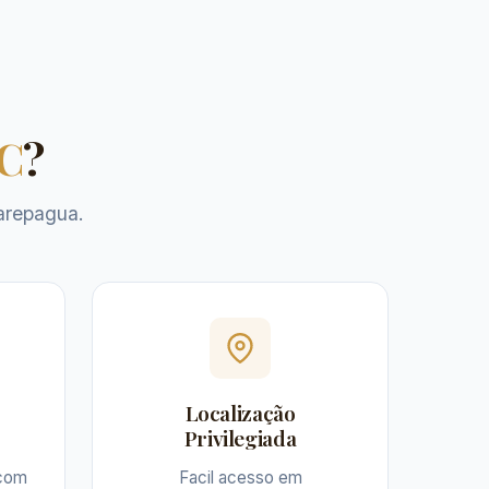
C
?
arepagua.
Localização
Privilegiada
 com
Facil acesso em