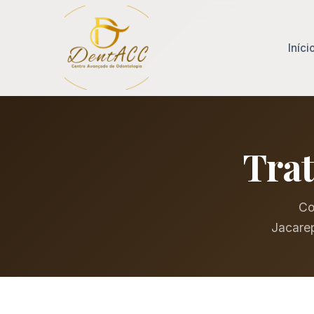
Iníci
Tra
Co
Jacarep