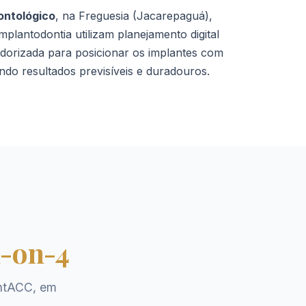
ntológico
, na Freguesia (Jacarepaguá),
mplantodontia utilizam planejamento digital
orizada para posicionar os implantes com
ndo resultados previsíveis e duradouros.
l-on-4
entACC, em