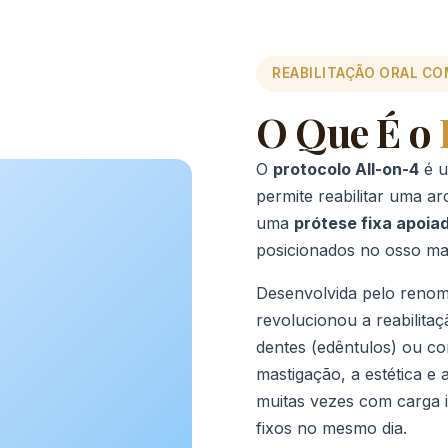
REABILITAÇÃO ORAL C
O Que É o
O
protocolo All-on-4
é u
permite reabilitar uma a
uma
prótese fixa apoia
posicionados no osso max
Desenvolvida pelo ren
revolucionou a reabilitaç
dentes (edêntulos) ou 
mastigação, a estética e
muitas vezes com carga i
fixos no mesmo dia.