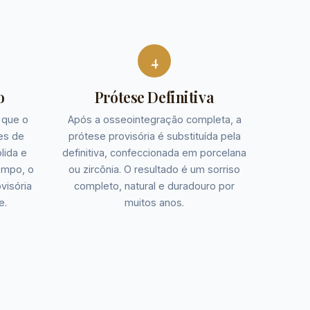
4
o
Prótese Definitiva
 que o
Após a osseointegração completa, a
es de
prótese provisória é substituída pela
lida e
definitiva, confeccionada em porcelana
empo, o
ou zircônia. O resultado é um sorriso
ovisória
completo, natural e duradouro por
e.
muitos anos.