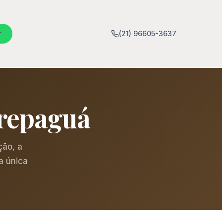
r
(21) 96605-3637
arepaguá
ção, a
a única