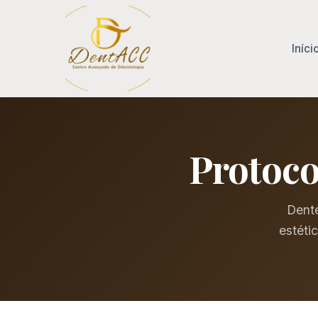
Iníci
Protoco
Dente
estéti