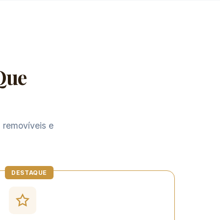
 Que
s removíveis e