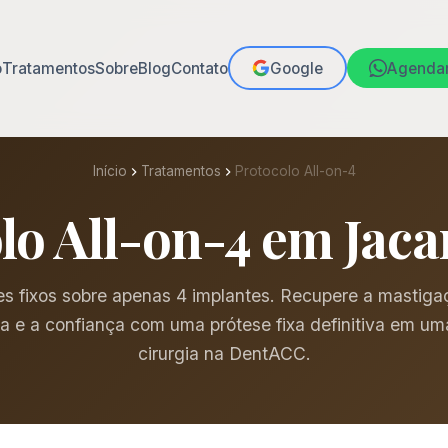
o
Tratamentos
Sobre
Blog
Contato
Google
Agenda
Início
Tratamentos
Protocolo All-on-4
lo All-on-4 em Jac
s fixos sobre apenas 4 implantes. Recupere a mastiga
ca e a confiança com uma prótese fixa definitiva em um
cirurgia na DentACC.