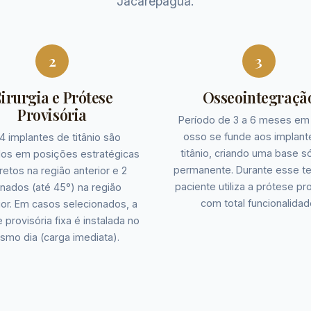
Jacarepaguá.
2
3
irurgia e Prótese
Osseointegraçã
Provisória
Período de 3 a 6 meses em
osso se funde aos implant
4 implantes de titânio são
titânio, criando uma base só
dos em posições estratégicas
permanente. Durante esse t
retos na região anterior e 2
paciente utiliza a prótese pr
linados (até 45°) na região
com total funcionalidad
ior. Em casos selecionados, a
 provisória fixa é instalada no
mo dia (carga imediata).